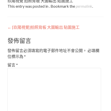
玖陽視覺 拍照背板 大圖輸出 貼圖施工
This entry was posted in . Bookmark the
permalink
.
Post
←
[玖陽視覺]拍照背板 大圖輸出 貼圖施工
navigation
發佈留言
發佈留言必須填寫的電子郵件地址不會公開。
必填欄
位標示為
*
留言
*