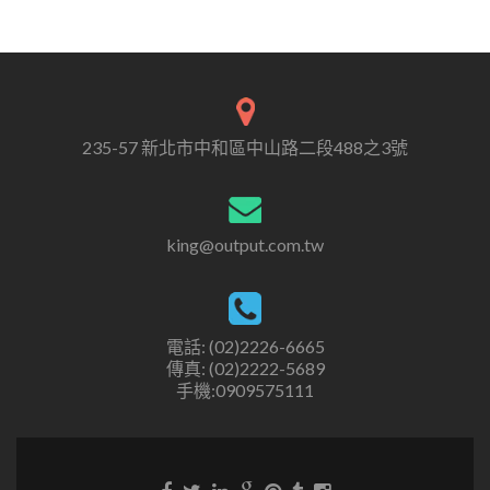
235-57 新北市中和區中山路二段488之3號
king@output.com.tw
電話: (02)2226-6665
傳真: (02)2222-5689
手機:0909575111