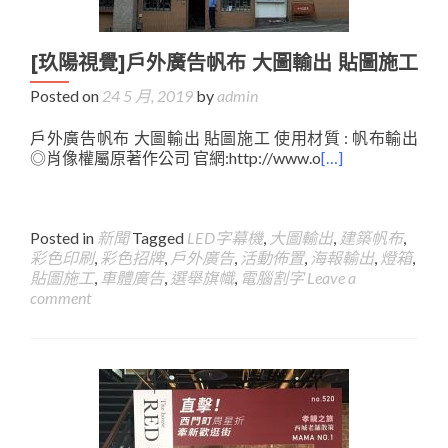
[玖陽視覺]戶外廣告帆布 大圖輸出 貼圖施工
Posted on
24 5 月, 2019
by
admin
戶外廣告帆布 大圖輸出 貼圖施工 使用材質 : 帆布輸出
◎肖像權屬原著作公司 官網:http://www.o
[…]
Posted in
新聞
Tagged
LED字幕機
,
大圖輸出
,
建築帆布
,
彩色印刷
,
彩色招牌
,
戶外廣告
,
活動佈置
,
海報輸出
,
燈箱
,
貼圖施工
,
車體廣告
,
選舉旗幟
,
電腦割字
Leave a
comment