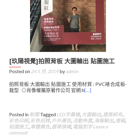
[玖陽視覺]拍照背板 大圖輸出 貼圖施工
Posted on
24 5 月, 2019
by
admin
拍照背板 大圖輸出 貼圖施工 使用材質 : PVC裱合成板-
裁型 ◎肖像權屬原著作公司 官網:h
[…]
Posted in
新聞
Tagged
LED字幕機
,
大圖輸出
,
建築帆布
,
彩色印刷
,
彩色招牌
,
戶外廣告
,
活動佈置
,
海報輸出
,
燈箱
,
貼圖施工
,
車體廣告
,
選舉旗幟
,
電腦割字
Leave a
comment