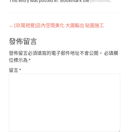
This entry was posted in . Bookmark the
permalink
.
Post
←
[玖陽視覺]店內空間美化 大圖輸出 貼圖施工
navigation
發佈留言
發佈留言必須填寫的電子郵件地址不會公開。
必填欄
位標示為
*
留言
*