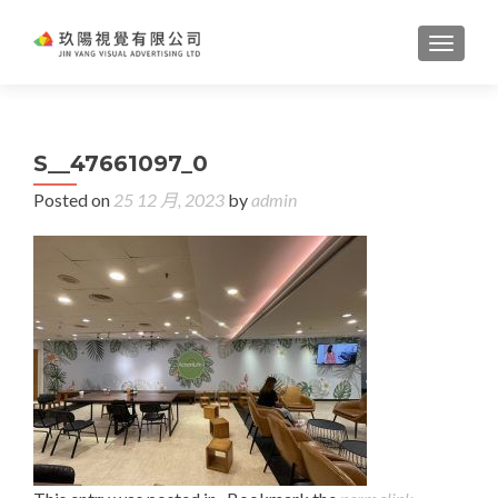
TOGGL
S__47661097_0
Posted on
25 12 月, 2023
by
admin