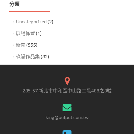
分類
Uncategorized
(2)
展場佈置
(1)
新聞
(555)
玖陽作品集
(32)
235-57 新北市中和區中山路二段488之3號
king@output.com.tw