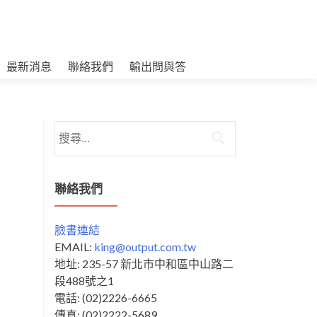
最新消息
聯絡我們
輸出問與答
搜
尋
關
鍵
聯絡我們
字:
臉書連結
EMAIL:
king@output.com.tw
地址: 235-57 新北市中和區中山路二
段488號之1
電話: (02)2226-6665
傳真: (02)2222-5689