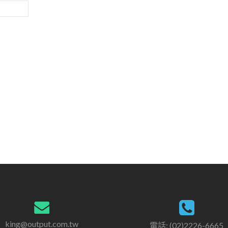
king@output.com.tw
電話: (02)2226-6665