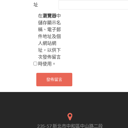
址
在
瀏覽器
中
儲存顯示名
稱、電子郵
件地址及個
人網站網
址，以供下
次發佈留言
時使用。
235-57 新北市中和區中山路二段