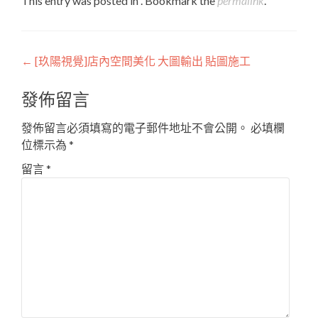
This entry was posted in . Bookmark the
permalink
.
Post
←
[玖陽視覺]店內空間美化 大圖輸出 貼圖施工
navigation
發佈留言
發佈留言必須填寫的電子郵件地址不會公開。
必填欄
位標示為
*
留言
*