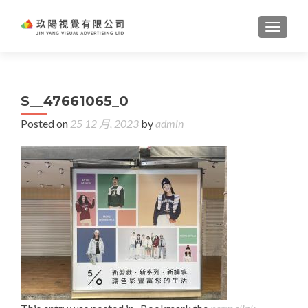
TOGGL
S__47661065_0
Posted on
25 12 月, 2023
by
admin