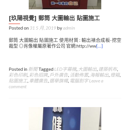
[玖陽視覺] 郵筒 大圖輸出 貼圖施工
Posted on
31 5 月, 2019
by
admin
郵筒 大圖輸出 貼圖施工 使用材質 : 輸出裱合成板-挖空
裁型 ◎肖像權屬原著作公司 官網:http://ww
[…]
Posted in
新聞
Tagged
LED字幕機
,
大圖輸出
,
建築帆布
,
彩色印刷
,
彩色招牌
,
戶外廣告
,
活動佈置
,
海報輸出
,
燈箱
,
貼圖施工
,
車體廣告
,
選舉旗幟
,
電腦割字
Leave a
comment