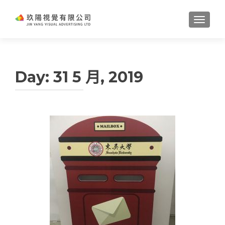
TOGGL
Day:
31 5 月, 2019