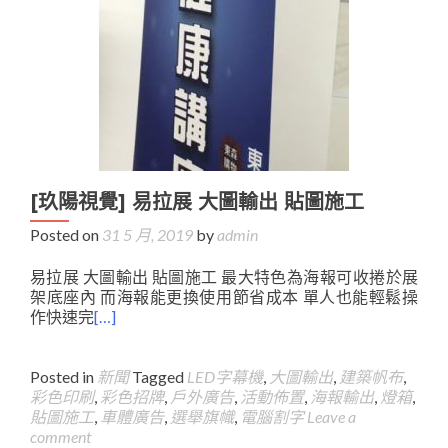
[玖陽視覺] 易拉展 大圖輸出 貼圖施工
Posted on
31 5 月, 2019
by
admin
易拉展 大圖輸出 貼圖施工 最大特色為海報可收捲於展
架底座內 而海報能更換使用節省成本 單人也能輕鬆操
作快速完
[…]
Posted in
新聞
Tagged
LED字幕機
,
大圖輸出
,
建築帆布
,
彩色印刷
,
彩色招牌
,
戶外廣告
,
活動佈置
,
海報輸出
,
燈箱
,
貼圖施工
,
車體廣告
,
選舉旗幟
,
電腦割字
Leave a
comment