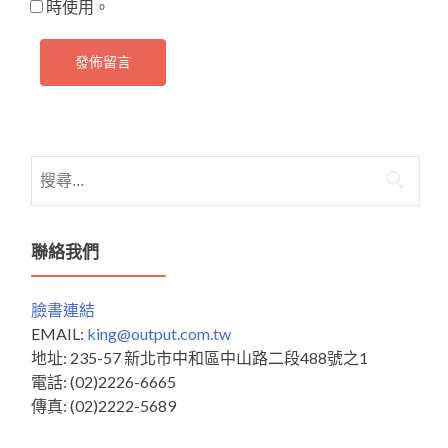
時使用。
搜
尋
關
鍵
聯絡我們
字:
臉書連結
EMAIL:
king@output.com.tw
地址: 235-57 新北市中和區中山路二段488號之1
電話: (02)2226-6665
傳真: (02)2222-5689