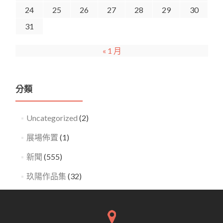
24
25
26
27
28
29
30
31
« 1 月
分類
Uncategorized
(2)
展場佈置
(1)
新聞
(555)
玖陽作品集
(32)