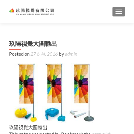
TOGGL
玖陽視覺大圖輸出
Posted on
27 6 月, 2016
by
admin
玖陽視覺大圖輸出
This entry was posted in . Bookmark the
permalink
.