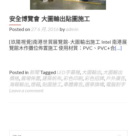
安全博覽會 大圖輸出貼圖施工
Posted on
27 6 月, 2016
by
admin
[玖陽視覺]南港世貿展覽館-大圖輸出施工 Intel 南港展
覽館木作攤位佈置施工 使用材質：PVC、PVC+合
[…]
Posted in
新聞
Tagged
LED字幕機
,
大圖輸出
,
大圖輸出
價格
,
展場佈置
,
建築帆布
,
彩色印刷
,
彩色招牌
,
戶外廣告
,
海報輸出
,
燈箱
,
貼圖施工
,
車體廣告
,
選舉旗幟
,
電腦割字
Leave a comment
Posts
navigation
搜