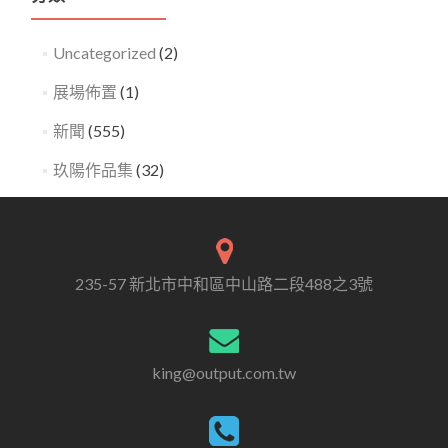
Uncategorized
(2)
展場佈置
(1)
新聞
(555)
玖陽作品集
(32)
235-57 新北市中和區中山路二段488之3號
king@output.com.tw