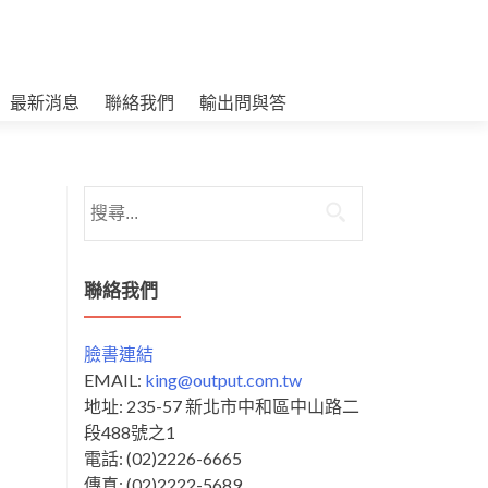
最新消息
聯絡我們
輸出問與答
搜
尋
關
鍵
聯絡我們
字:
臉書連結
EMAIL:
king@output.com.tw
地址: 235-57 新北市中和區中山路二
段488號之1
電話: (02)2226-6665
傳真: (02)2222-5689