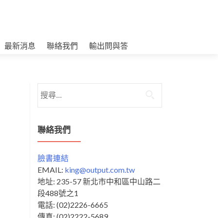
最新消息
聯絡我們
輸出問與答
搜
尋
關
鍵
聯絡我們
字:
臉書連結
EMAIL:
king@output.com.tw
地址: 235-57 新北市中和區中山路二
段488號之1
電話: (02)2226-6665
傳真: (02)2222-5689