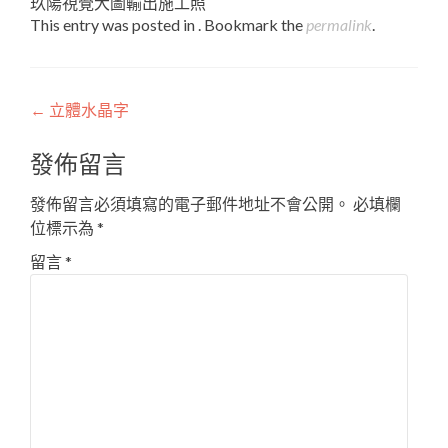
玖陽視覺大圖輸出施工照
This entry was posted in . Bookmark the
permalink
.
Post
←
立體水晶字
navigation
發佈留言
發佈留言必須填寫的電子郵件地址不會公開。
必填欄
位標示為
*
留言
*