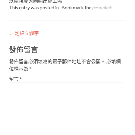
玖陽視覺大圖輸出施工照
This entry was posted in . Bookmark the
permalink
.
Post
←
泡棉立體字
navigation
發佈留言
發佈留言必須填寫的電子郵件地址不會公開。
必填欄
位標示為
*
留言
*