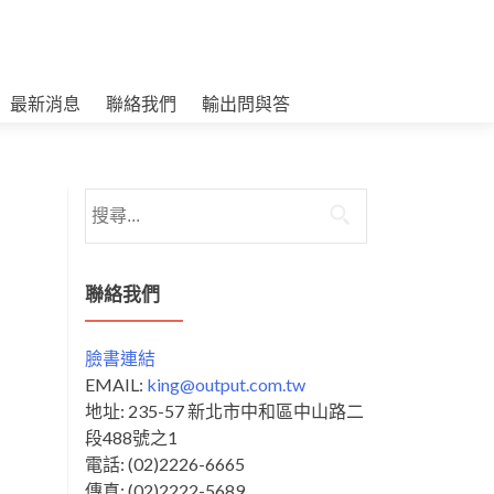
最新消息
聯絡我們
輸出問與答
搜
尋
關
鍵
聯絡我們
字:
臉書連結
EMAIL:
king@output.com.tw
地址: 235-57 新北市中和區中山路二
段488號之1
電話: (02)2226-6665
傳真: (02)2222-5689