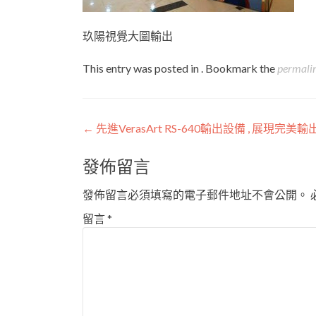
玖陽視覺大圖輸出
This entry was posted in . Bookmark the
permali
Post
←
先進VerasArt RS-640輸出設備 , 展現完美輸
navigation
發佈留言
發佈留言必須填寫的電子郵件地址不會公開。
留言
*