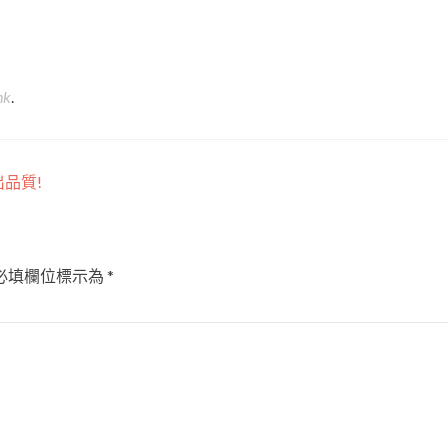
nk
.
出品質!
必填欄位標示為
*