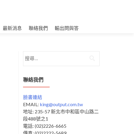
最新消息
聯絡我們
輸出問與答
搜
尋
關
鍵
聯絡我們
字:
臉書連結
EMAIL:
king@output.com.tw
地址: 235-57 新北市中和區中山路二
段488號之1
電話: (02)2226-6665
傳真: (02)2222-5689