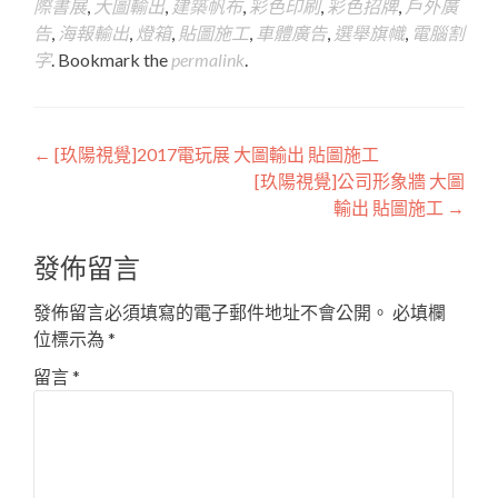
際書展
,
大圖輸出
,
建築帆布
,
彩色印刷
,
彩色招牌
,
戶外廣
告
,
海報輸出
,
燈箱
,
貼圖施工
,
車體廣告
,
選舉旗幟
,
電腦割
字
. Bookmark the
permalink
.
Post
←
[玖陽視覺]2017電玩展 大圖輸出 貼圖施工
[玖陽視覺]公司形象牆 大圖
navigation
輸出 貼圖施工
→
發佈留言
發佈留言必須填寫的電子郵件地址不會公開。
必填欄
位標示為
*
留言
*