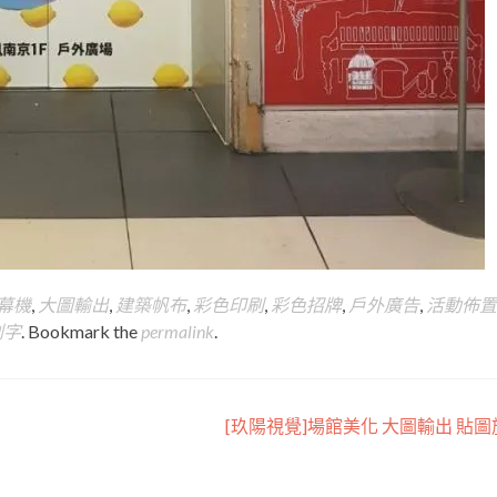
字幕機
,
大圖輸出
,
建築帆布
,
彩色印刷
,
彩色招牌
,
戶外廣告
,
活動佈置
割字
. Bookmark the
permalink
.
[玖陽視覺]場館美化 大圖輸出 貼