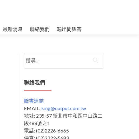
最新消息
聯絡我們
輸出問與答
搜
尋
關
鍵
聯絡我們
字:
臉書連結
EMAIL:
king@output.com.tw
地址: 235-57 新北市中和區中山路二
段488號之1
電話: (02)2226-6665
傳真: (02)2222-5689