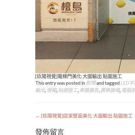
[玖陽視覺]電梯門美化 大圖輸出 貼圖施工
This entry was posted in
新聞
and tagged
LED
輸出
,
燈箱
,
貼圖施工
,
車體廣告
,
選舉旗幟
,
電腦
Post
←
[玖陽視覺]店家壁面美化 大圖輸出 貼圖施工
navigation
發佈留言