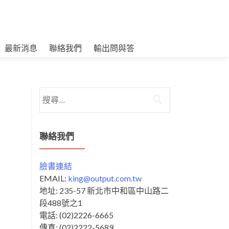
最新消息
聯絡我們
輸出問與答
搜
尋
關
鍵
聯絡我們
字:
臉書連結
EMAIL:
king@output.com.tw
地址: 235-57 新北市中和區中山路二
段488號之1
電話: (02)2226-6665
傳真: (02)2222-5689