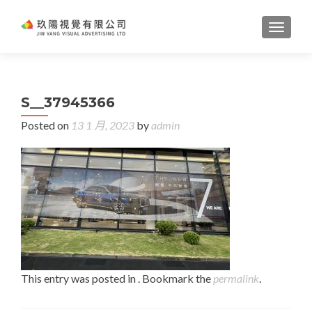
TOGGL
S__37945366
Posted on
13 1 月, 2023
by
admin
This entry was posted in . Bookmark the
permalink
.