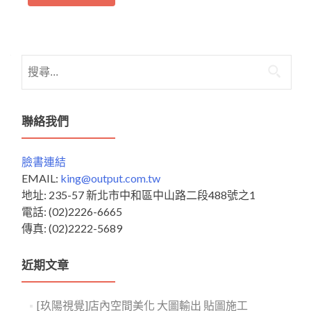
搜
尋
關
鍵
聯絡我們
字:
臉書連結
EMAIL:
king@output.com.tw
地址: 235-57 新北市中和區中山路二段488號之1
電話: (02)2226-6665
傳真: (02)2222-5689
近期文章
[玖陽視覺]店內空間美化 大圖輸出 貼圖施工