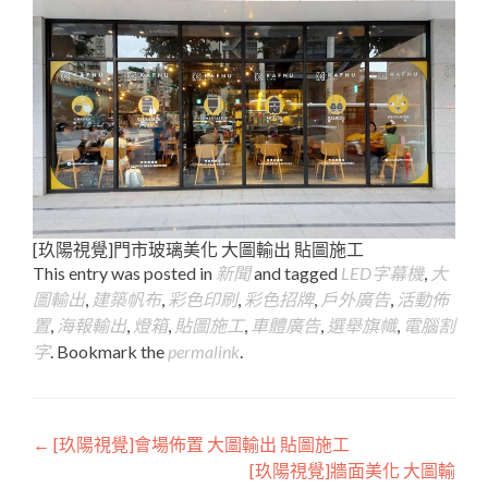
[玖陽視覺]門市玻璃美化 大圖輸出 貼圖施工
This entry was posted in
新聞
and tagged
LED字幕機
,
大
圖輸出
,
建築帆布
,
彩色印刷
,
彩色招牌
,
戶外廣告
,
活動佈
置
,
海報輸出
,
燈箱
,
貼圖施工
,
車體廣告
,
選舉旗幟
,
電腦割
字
. Bookmark the
permalink
.
Post
←
[玖陽視覺]會場佈置 大圖輸出 貼圖施工
[玖陽視覺]牆面美化 大圖輸
navigation