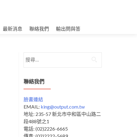
最新消息
聯絡我們
輸出問與答
搜
尋
關
鍵
聯絡我們
字:
臉書連結
EMAIL:
king@output.com.tw
地址: 235-57 新北市中和區中山路二
段488號之1
電話: (02)2226-6665
傳真: (02)2222-5689