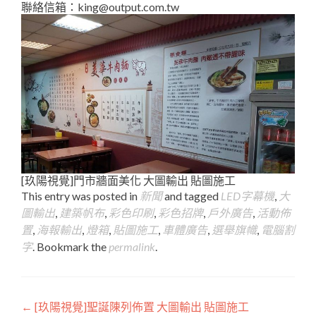
聯絡信箱：king@output.com.tw
[玖陽視覺]門市牆面美化 大圖輸出 貼圖施工
This entry was posted in
新聞
and tagged
LED字幕機
,
大
圖輸出
,
建築帆布
,
彩色印刷
,
彩色招牌
,
戶外廣告
,
活動佈
置
,
海報輸出
,
燈箱
,
貼圖施工
,
車體廣告
,
選舉旗幟
,
電腦割
字
. Bookmark the
permalink
.
Post
←
[玖陽視覺]聖誕陳列佈置 大圖輸出 貼圖施工