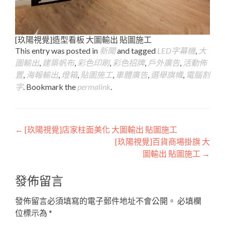
[玖陽視覺]造型看板 大圖輸出 貼圖施工
This entry was posted in
新聞
and tagged
LED字幕機
,
大
圖輸出
,
建築帆布
,
彩色印刷
,
彩色招牌
,
戶外廣告
,
活動佈
置
,
海報輸出
,
燈箱
,
貼圖施工
,
車體廣告
,
選舉旗幟
,
電腦割
字
. Bookmark the
permalink
.
Post
←
[玖陽視覺]店家柱面美化 大圖輸出 貼圖施工
[玖陽視覺]百貨商場掛旗 大
navigation
圖輸出 貼圖施工
→
發佈留言
發佈留言必須填寫的電子郵件地址不會公開。
必填欄
位標示為
*