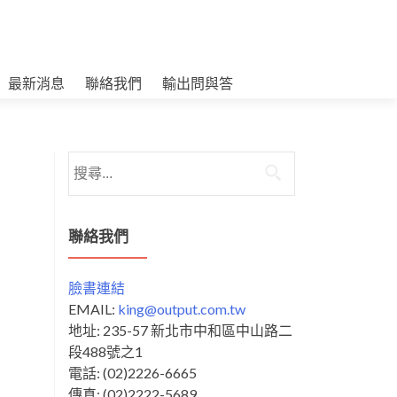
最新消息
聯絡我們
輸出問與答
搜
尋
關
鍵
聯絡我們
字:
臉書連結
EMAIL:
king@output.com.tw
地址: 235-57 新北市中和區中山路二
段488號之1
電話: (02)2226-6665
傳真: (02)2222-5689