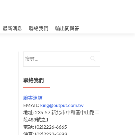
最新消息
聯絡我們
輸出問與答
搜
尋
關
鍵
聯絡我們
字:
臉書連結
EMAIL:
king@output.com.tw
地址: 235-57 新北市中和區中山路二
段488號之1
電話: (02)2226-6665
傳真: (02)2222-5689