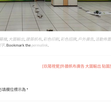
字幕機
,
大圖輸出
,
建築帆布
,
彩色印刷
,
彩色招牌
,
戶外廣告
,
活動佈置
割字
. Bookmark the
permalink
.
[玖陽視覺]外牆帆布廣告 大圖輸出 貼
必填欄位標示為
*