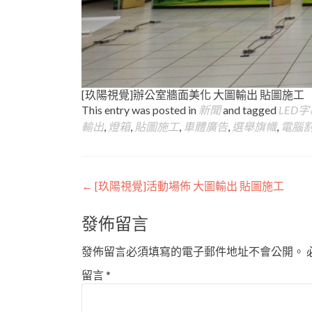
[玖陽視覺]辦公室牆面美化 大圖輸出 貼圖施工
This entry was posted in
新聞
and tagged
LED
輸出
,
燈箱
,
貼圖施工
,
車體廣告
,
選舉旗幟
,
電腦
Post
←
[玖陽視覺]活動場佈 大圖輸出 貼圖施工
navigation
發佈留言
發佈留言必須填寫的電子郵件地址不會公開。
留言
*