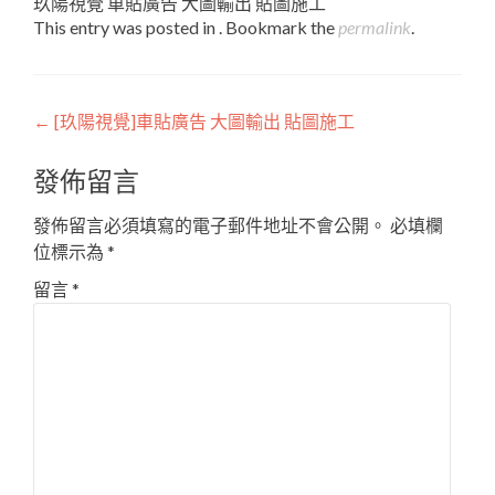
玖陽視覺 車貼廣告 大圖輸出 貼圖施工
This entry was posted in . Bookmark the
permalink
.
Post
←
[玖陽視覺]車貼廣告 大圖輸出 貼圖施工
navigation
發佈留言
發佈留言必須填寫的電子郵件地址不會公開。
必填欄
位標示為
*
留言
*