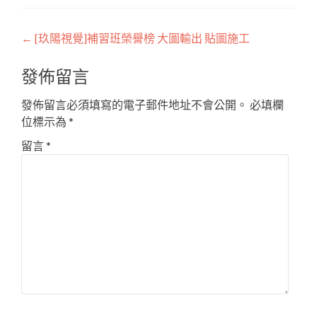
Post
←
[玖陽視覺]補習班榮譽榜 大圖輸出 貼圖施工
navigation
發佈留言
發佈留言必須填寫的電子郵件地址不會公開。
必填欄
位標示為
*
留言
*