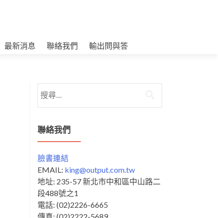
最新消息
聯絡我們
輸出問與答
搜
尋
關
鍵
聯絡我們
字:
臉書連結
EMAIL:
king@output.com.tw
地址: 235-57 新北市中和區中山路二
段488號之1
電話: (02)2226-6665
傳真: (02)2222-5689