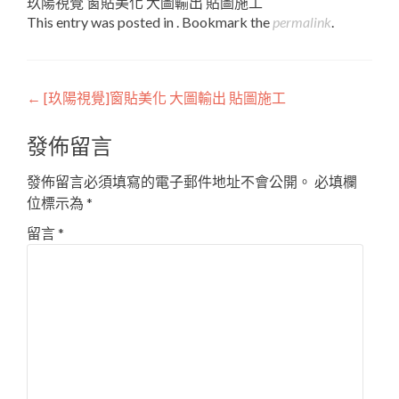
玖陽視覺 窗貼美化 大圖輸出 貼圖施工
This entry was posted in . Bookmark the
permalink
.
Post
←
[玖陽視覺]窗貼美化 大圖輸出 貼圖施工
navigation
發佈留言
發佈留言必須填寫的電子郵件地址不會公開。
必填欄
位標示為
*
留言
*