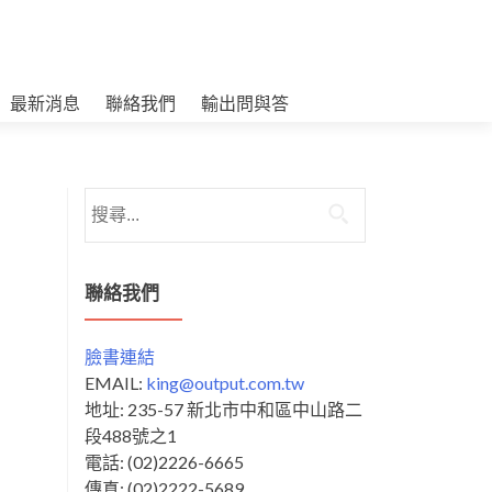
最新消息
聯絡我們
輸出問與答
搜
尋
關
鍵
聯絡我們
字:
臉書連結
EMAIL:
king@output.com.tw
地址: 235-57 新北市中和區中山路二
段488號之1
電話: (02)2226-6665
傳真: (02)2222-5689