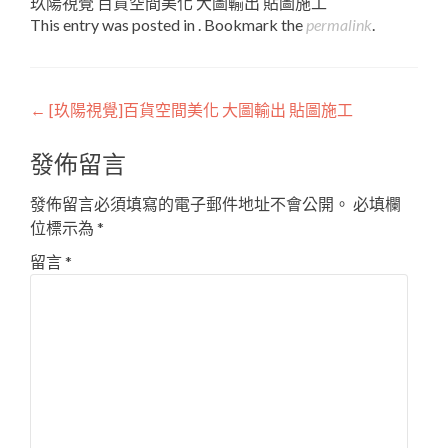
玖陽視覺 百貨空間美化 大圖輸出 貼圖施工
This entry was posted in . Bookmark the
permalink
.
Post
←
[玖陽視覺]百貨空間美化 大圖輸出 貼圖施工
navigation
發佈留言
發佈留言必須填寫的電子郵件地址不會公開。
必填欄
位標示為
*
留言
*