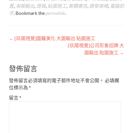
置
,
海報輸出
,
燈箱
,
貼圖施工
,
車體廣告
,
選舉旗幟
,
電腦割
字
. Bookmark the
permalink
.
Post
←
[玖陽視覺]圍籬美化 大圖輸出 貼圖施工
[玖陽視覺]公司形象招牌 大
navigation
圖輸出 貼圖施工
→
發佈留言
發佈留言必須填寫的電子郵件地址不會公開。
必填欄
位標示為
*
留言
*