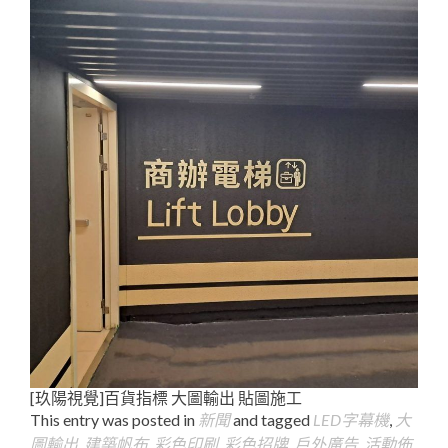
[玖陽視覺]百貨指標 大圖輸出 貼圖施工
This entry was posted in
新聞
and tagged
LED字幕機
,
大
圖輸出
,
建築帆布
,
彩色印刷
,
彩色招牌
,
戶外廣告
,
活動佈