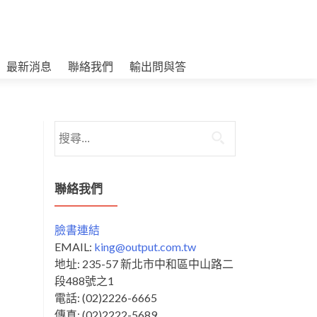
最新消息
聯絡我們
輸出問與答
搜
尋
關
鍵
聯絡我們
字:
臉書連結
EMAIL:
king@output.com.tw
地址: 235-57 新北市中和區中山路二
段488號之1
電話: (02)2226-6665
傳真: (02)2222-5689