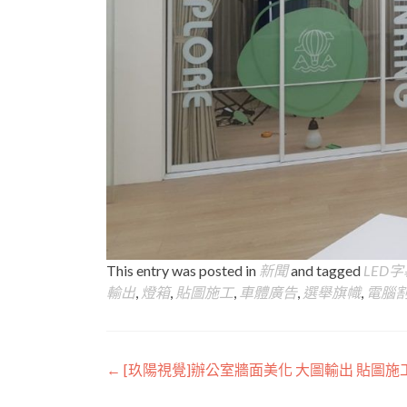
This entry was posted in
新聞
and tagged
LED
輸出
,
燈箱
,
貼圖施工
,
車體廣告
,
選舉旗幟
,
電腦
Post
←
[玖陽視覺]辦公室牆面美化 大圖輸出 貼圖施
navigation