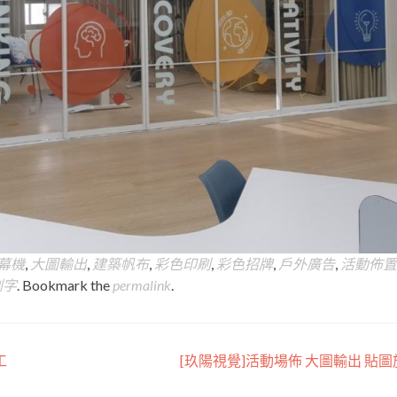
字幕機
,
大圖輸出
,
建築帆布
,
彩色印刷
,
彩色招牌
,
戶外廣告
,
活動佈置
割字
. Bookmark the
permalink
.
工
[玖陽視覺]活動場佈 大圖輸出 貼