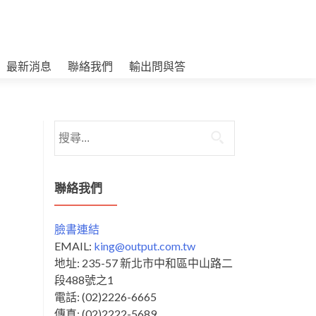
最新消息
聯絡我們
輸出問與答
搜
尋
關
鍵
聯絡我們
字:
臉書連結
EMAIL:
king@output.com.tw
地址: 235-57 新北市中和區中山路二
段488號之1
電話: (02)2226-6665
傳真: (02)2222-5689