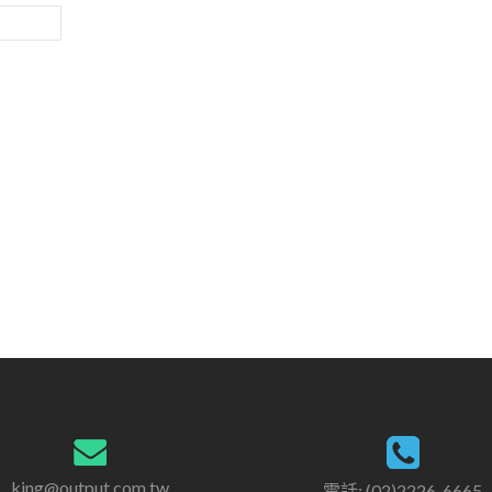
king@output.com.tw
電話: (02)2226-6665