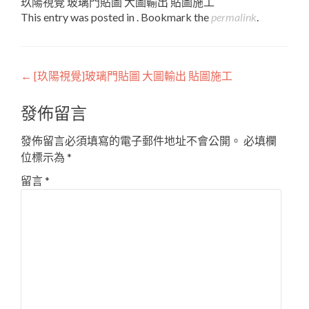
玖陽視覺 玻璃門貼圖 大圖輸出 貼圖施工
This entry was posted in . Bookmark the
permalink
.
Post
←
[玖陽視覺]玻璃門貼圖 大圖輸出 貼圖施工
navigation
發佈留言
發佈留言必須填寫的電子郵件地址不會公開。
必填欄
位標示為
*
留言
*