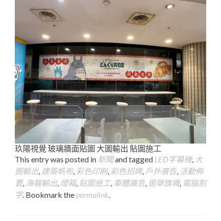
玖陽視覺 玻璃牆面貼圖 大圖輸出 貼圖施工
This entry was posted in
新聞
and tagged
LED字幕機
,
大
圖輸出
,
建築帆布
,
彩色印刷
,
彩色招牌
,
戶外廣告
,
活動佈
置
,
海報輸出
,
燈箱
,
貼圖施工
,
車體廣告
,
選舉旗幟
,
電腦割
字
. Bookmark the
permalink
.