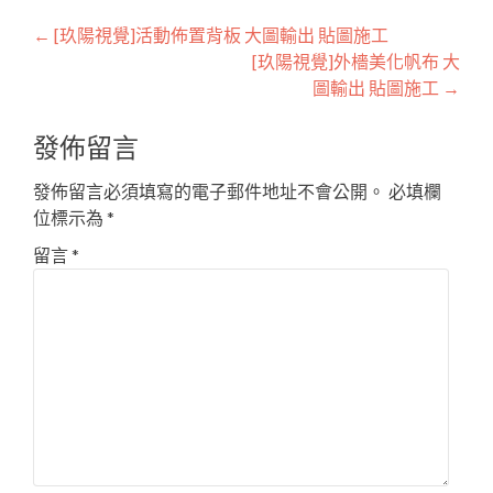
Post
←
[玖陽視覺]活動佈置背板 大圖輸出 貼圖施工
[玖陽視覺]外檣美化帆布 大
navigation
圖輸出 貼圖施工
→
發佈留言
發佈留言必須填寫的電子郵件地址不會公開。
必填欄
位標示為
*
留言
*