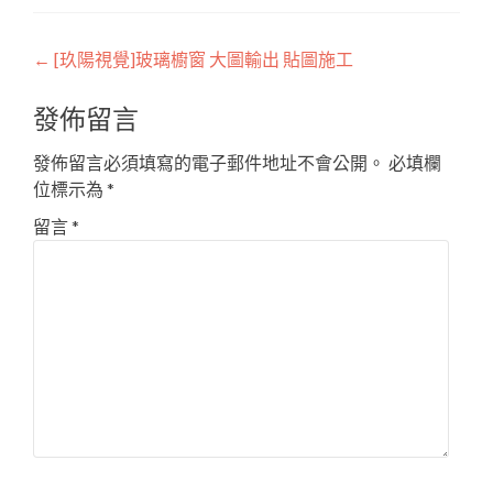
Post
←
[玖陽視覺]玻璃櫥窗 大圖輸出 貼圖施工
navigation
發佈留言
發佈留言必須填寫的電子郵件地址不會公開。
必填欄
位標示為
*
留言
*