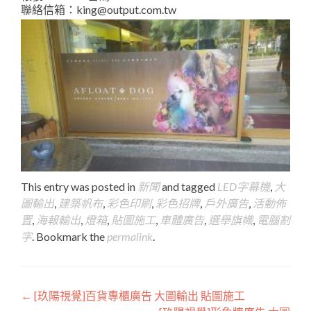
聯絡信箱：king@output.com.tw
This entry was posted in
新聞
and tagged
LED字幕機
,
大
圖輸出
,
建築帆布
,
彩色印刷
,
彩色招牌
,
戶外廣告
,
活動佈
置
,
海報輸出
,
燈箱
,
貼圖施工
,
車體廣告
,
選舉旗幟
,
電腦割
字
. Bookmark the
permalink
.
Post
←
[玖陽視覺]百貨專櫃廣告 大圖輸出 貼圖施工