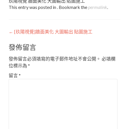
玖陽視覺 牆面美化 大圖輸出 貼圖施工
This entry was posted in . Bookmark the
permalink
.
Post
←
[玖陽視覺]牆面美化 大圖輸出 貼圖施工
navigation
發佈留言
發佈留言必須填寫的電子郵件地址不會公開。
必填欄
位標示為
*
留言
*