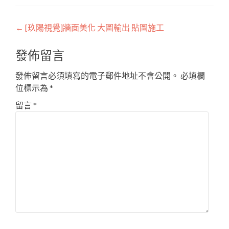
Post
←
[玖陽視覺]牆面美化 大圖輸出 貼圖施工
navigation
發佈留言
發佈留言必須填寫的電子郵件地址不會公開。
必填欄
位標示為
*
留言
*