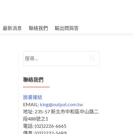
最新消息
聯絡我們
輸出問與答
搜
尋
關
鍵
聯絡我們
字:
臉書連結
EMAIL:
king@output.com.tw
地址: 235-57 新北市中和區中山路二
段488號之1
電話: (02)2226-6665
傳真: (02)2222-5689