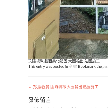
玖陽視覺 牆面美化貼圖 大圖輸出 貼圖施工
This entry was posted in
新聞
. Bookmark the
per
Post
←
[玖陽視覺]圍籬帆布 大圖輸出 貼圖施工
navigation
發佈留言