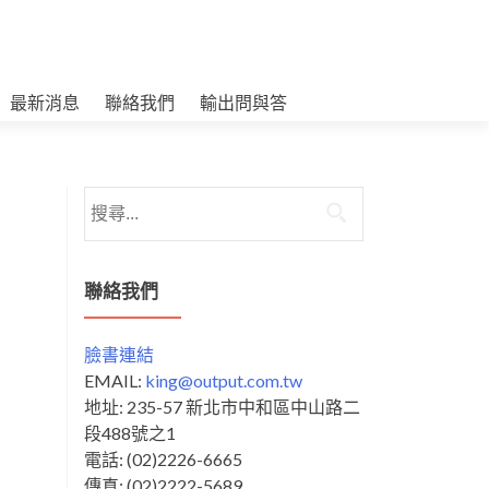
最新消息
聯絡我們
輸出問與答
搜
尋
關
鍵
聯絡我們
字:
臉書連結
EMAIL:
king@output.com.tw
地址: 235-57 新北市中和區中山路二
段488號之1
電話: (02)2226-6665
傳真: (02)2222-5689