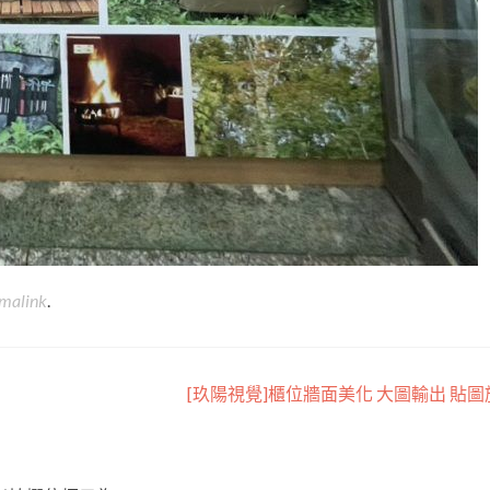
malink
.
[玖陽視覺]櫃位牆面美化 大圖輸出 貼