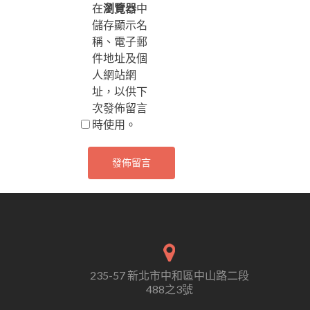
在
瀏覽器
中
儲存顯示名
稱、電子郵
件地址及個
人網站網
址，以供下
次發佈留言
時使用。
235-57 新北市中和區中山路二段
488之3號