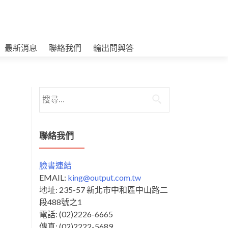
最新消息
聯絡我們
輸出問與答
搜
尋
關
鍵
聯絡我們
字:
臉書連結
EMAIL:
king@output.com.tw
地址: 235-57 新北市中和區中山路二
段488號之1
電話: (02)2226-6665
傳真: (02)2222-5689