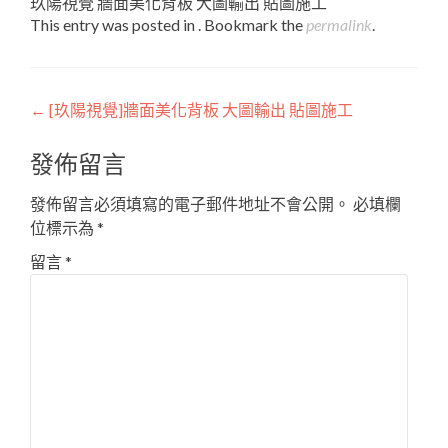
玖陽視覺 牆面美化背板 大圖輸出 貼圖施工
This entry was posted in . Bookmark the
permalink
.
Post
←
[玖陽視覺]牆面美化背板 大圖輸出 貼圖施工
navigation
發佈留言
發佈留言必須填寫的電子郵件地址不會公開。
必填欄
位標示為
*
留言
*