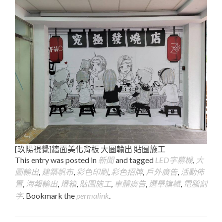
[玖陽視覺]牆面美化背板 大圖輸出 貼圖施工
This entry was posted in
新聞
and tagged
LED字幕機
,
大
圖輸出
,
建築帆布
,
彩色印刷
,
彩色招牌
,
戶外廣告
,
活動佈
置
,
海報輸出
,
燈箱
,
貼圖施工
,
車體廣告
,
選舉旗幟
,
電腦割
字
. Bookmark the
permalink
.