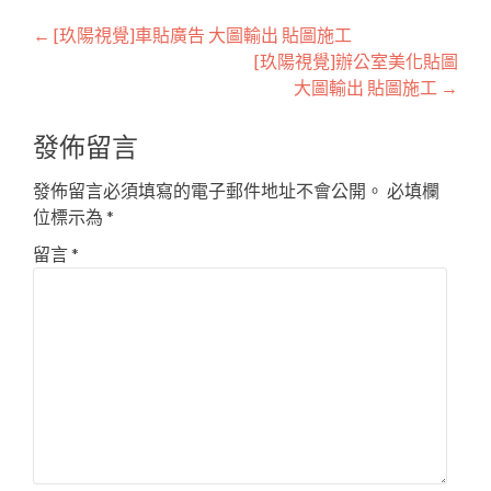
Post
←
[玖陽視覺]車貼廣告 大圖輸出 貼圖施工
[玖陽視覺]辦公室美化貼圖
navigation
大圖輸出 貼圖施工
→
發佈留言
發佈留言必須填寫的電子郵件地址不會公開。
必填欄
位標示為
*
留言
*