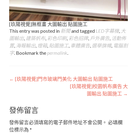
[玖陽視覺]無框畫 大圖輸出 貼圖施工
This entry was posted in
新聞
and tagged
LED字幕機
,
大
圖輸出
,
建築帆布
,
彩色印刷
,
彩色招牌
,
戶外廣告
,
活動佈
置
,
海報輸出
,
燈箱
,
貼圖施工
,
車體廣告
,
選舉旗幟
,
電腦割
字
. Bookmark the
permalink
.
Post
←
[玖陽視覺]門市玻璃門美化 大圖輸出 貼圖施工
[玖陽視覺]校園帆布廣告 大
navigation
圖輸出 貼圖施工
→
發佈留言
發佈留言必須填寫的電子郵件地址不會公開。
必填欄
位標示為
*