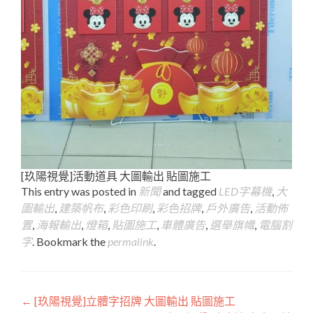
[玖陽視覺]活動道具 大圖輸出 貼圖施工
This entry was posted in
新聞
and tagged
LED字幕機
,
大
圖輸出
,
建築帆布
,
彩色印刷
,
彩色招牌
,
戶外廣告
,
活動佈
置
,
海報輸出
,
燈箱
,
貼圖施工
,
車體廣告
,
選舉旗幟
,
電腦割
字
. Bookmark the
permalink
.
Post
←
[玖陽視覺]立體字招牌 大圖輸出 貼圖施工