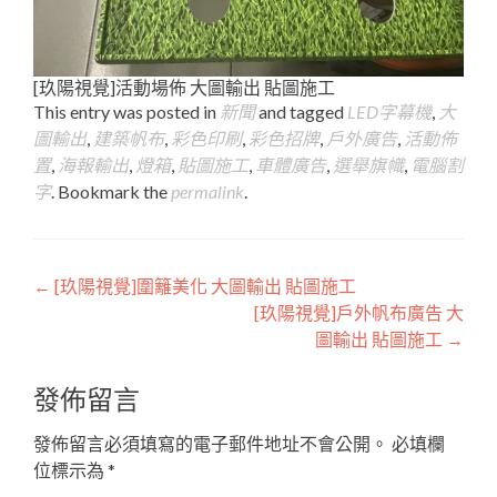
[玖陽視覺]活動場佈 大圖輸出 貼圖施工
This entry was posted in
新聞
and tagged
LED字幕機
,
大
圖輸出
,
建築帆布
,
彩色印刷
,
彩色招牌
,
戶外廣告
,
活動佈
置
,
海報輸出
,
燈箱
,
貼圖施工
,
車體廣告
,
選舉旗幟
,
電腦割
字
. Bookmark the
permalink
.
Post
←
[玖陽視覺]圍籬美化 大圖輸出 貼圖施工
[玖陽視覺]戶外帆布廣告 大
navigation
圖輸出 貼圖施工
→
發佈留言
發佈留言必須填寫的電子郵件地址不會公開。
必填欄
位標示為
*