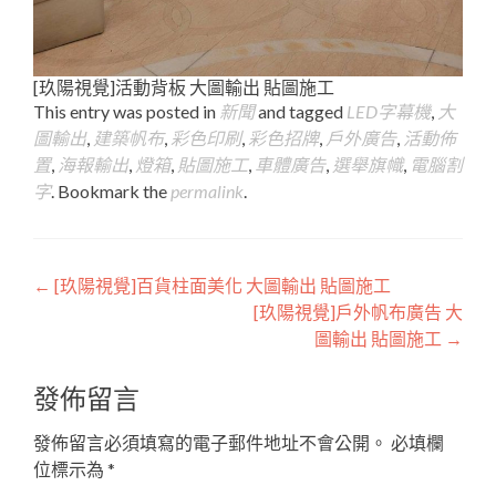
[玖陽視覺]活動背板 大圖輸出 貼圖施工
This entry was posted in
新聞
and tagged
LED字幕機
,
大
圖輸出
,
建築帆布
,
彩色印刷
,
彩色招牌
,
戶外廣告
,
活動佈
置
,
海報輸出
,
燈箱
,
貼圖施工
,
車體廣告
,
選舉旗幟
,
電腦割
字
. Bookmark the
permalink
.
Post
←
[玖陽視覺]百貨柱面美化 大圖輸出 貼圖施工
[玖陽視覺]戶外帆布廣告 大
navigation
圖輸出 貼圖施工
→
發佈留言
發佈留言必須填寫的電子郵件地址不會公開。
必填欄
位標示為
*